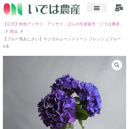
内
容
を
【公式】秋色アジサイ、アジサイ、ばらの生産販売「いでは農産」
ス
商品
キ
【ブルー系あじさい】マジカルムーンストーン フレッシュブルー
ッ
5本
プ