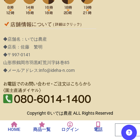
◆店舗名：いでは農産
◆店長：佐藤 繁明
◆〒997-0141
山形県鶴岡市羽黒町荒川字鉢巻85
◆メールアドレス:info@ideha-n.com
Copyright ©いでは農産 ALL Rights Reserved
0
Cart
HOME
商品一覧
ログイン
電話
¥
0