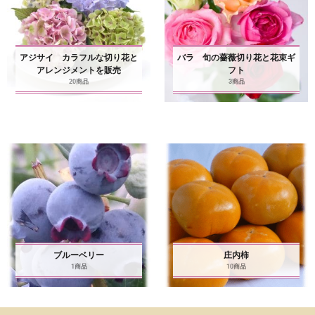
アジサイ カラフルな切り花と
バラ 旬の薔薇切り花と花束ギ
アレンジメントを販売
フト
20商品
3商品
ブルーベリー
庄内柿
1商品
10商品