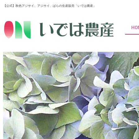
内
【公式】秋色アジサイ、アジサイ、ばらの生産販売「いでは農産」
容
を
HO
ス
キ
ッ
プ