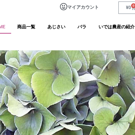
0
マイアカウント
Ca
¥
0
ME
商品一覧
あじさい
バラ
いでは農産の紹介