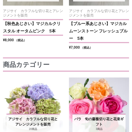
アジサイ カラフルな切り花とアレン
アジサイ カラフルな切り花とアレン
ジメントを販売
ジメントを販売
【秋色あじさい】マジカルクリ
【ブルー系あじさい】マジカル
スタル オータムピンク 5本
ムーンストーン フレッシュブル
ー 5本
¥
8,000
（税込）
¥
7,000
（税込）
商品カテゴリー
アジサイ カラフルな切り花と
バラ 旬の薔薇切り花と花束ギ
アレンジメントを販売
フト
20商品
3商品