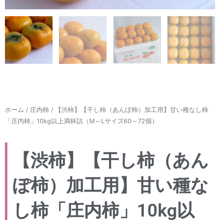
ホーム
/
庄内柿
/ 【渋柿】【干し柿（あんぽ柿）加工用】甘い種なし柿
「庄内柿」10kg以上満杯詰（M～Lサイズ60～72個）
【渋柿】【干し柿（あん
ぽ柿）加工用】甘い種な
し柿「庄内柿」10kg以