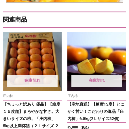
関連商品
在庫切れ
在庫切れ
庄内柿
庄内柿
【ちょっと訳あり 優品】【糖度
【産地直送】【糖度15度】とに
１５度超】まろやかな甘さ。大
かく甘い！こだわりの逸品「庄
きいサイズの柿。「庄内柿」
内柿」6.5kg(2Ｌサイズ32個)
5kg以上満杯詰（２Ｌサイズ ２
¥
5,880
（税込）