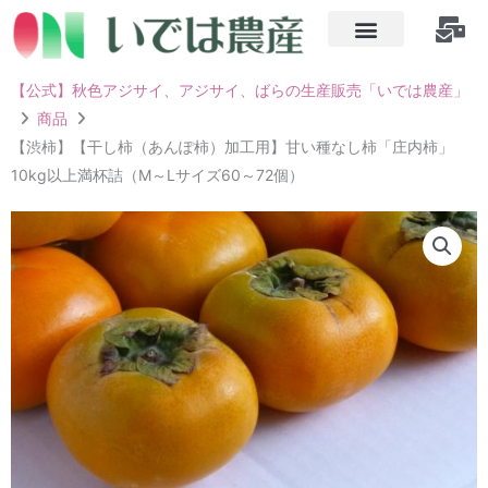
内
容
を
【公式】秋色アジサイ、アジサイ、ばらの生産販売「いでは農産」
ス
商品
キ
【渋柿】【干し柿（あんぽ柿）加工用】甘い種なし柿「庄内柿」
ッ
10kg以上満杯詰（M～Lサイズ60～72個）
プ