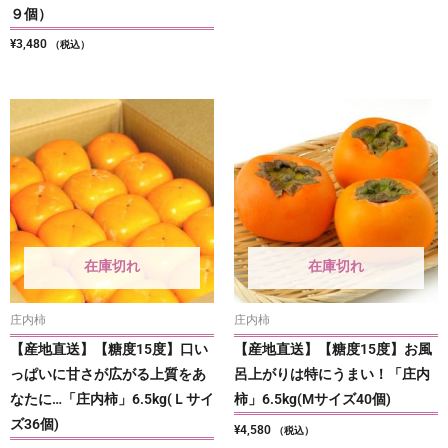
９個）
¥
3,480
（税込）
在庫切れ
在庫切れ
庄内柿
庄内柿
【産地直送】【糖度15度】口い
【産地直送】【糖度15度】お風
っぱいに甘さが広がる上質をあ
呂上がりは特にうまい！「庄内
なたに…「庄内柿」6.5kg(Ｌサイ
柿」6.5kg(Мサイズ40個)
ズ36個)
¥
4,580
（税込）