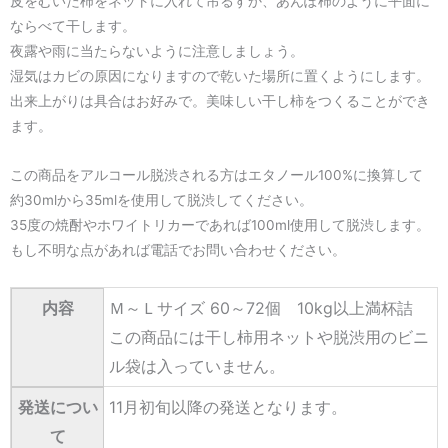
皮をむいた柿をネットに入れて吊るすか、あんぽ柿のように平面に
ならべて干します。
夜露や雨に当たらないように注意しましょう。
湿気はカビの原因になりますので乾いた場所に置くようにします。
出来上がりは具合はお好みで。美味しい干し柿をつくることができ
ます。
この商品をアルコール脱渋される方はエタノール100%に換算して
約30mlから35mlを使用して脱渋してください。
35度の焼酎やホワイトリカーであれば100ml使用して脱渋します。
もし不明な点があれば電話でお問い合わせください。
内容
Ｍ～Ｌサイズ 60～72個 10kg以上満杯詰
この商品には干し柿用ネットや脱渋用のビニ
ル袋は入っていません。
発送につい
11月初旬以降の発送となります。
て